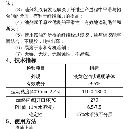
味；
（
3
）油剂乳液有效地解决了纤维生产过程中平滑与抱
合间的矛盾，有利于纤维强力的提高；
（
4
）油剂赋予原丝优良的平滑性，有效地遏制毛丝和
断头；
（
5
）使用该油剂所得的纤维经过浸胶，丝与橡胶能牢
固结合，不脱胶，
H
抽出高；
（
6
）易溶于水和有机溶剂；
（
7
）无毒、无味、无腐蚀性，不易燃。
4
、技术指标
检验项目
指标
外观
淡黄色油状透明液体
有效成分
≥
95%
运动粘度
[
40
℃
mm 2
／
s]
110.0-130.0
zui终闪点
[
开口杯
]
℃
270
PH
值（
1
％水溶液）
6.5-7.5
稳定性
15%
水溶液不分层
5
、使用方法
原油上油
。