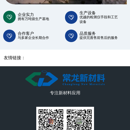
品质服务
企业实力
生产设备
合作客户
品质服务
企业实力
友情链接：
01
01
01
01
01
01
提供完善售前售后的服务
拥有万吨级生产基地
优越的检测仪手段和工艺设备
与多家企业长期合作
提供完善售前售后的服务
拥有万吨级生产基地
工厂建筑面积10000多平方米，已形成年产量1万多吨的先
并建立起健全的销售网络，月销量1000余吨
专注新材料应用
生产设备
企业实力
优越的检测仪手段和工
拥有万吨级生产基地
设备
合作客户
品质服务
与多家企业长期合作
提供完善售前售后的服