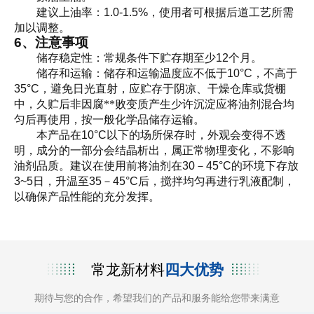
建议上油率：
1.0-1.5%
，使用者可根据后道工艺所需
加以调整。
6
、注意事项
储存稳定性：常规条件下贮存期至少
12
个月。
储存和运输：储存和运输温度应不低于
10°C
，不高于
35°C
，避免日光直射，应贮存于阴凉、干燥仓库或货棚
中，久贮后非因腐**败变质产生少许沉淀应将油剂混合均
匀后再使用，按一般化学品储存运输。
本产品在
10°C
以下的场所保存时，外观会变得不透
明，成分的一部分会结晶析出，属正常物理变化，不影响
油剂品质。建议在使用前将油剂在
30
－
45°C
的环境下存放
3~5
日，升温至
35
－
45°C
后，搅拌均匀再进行乳液配制，
以确保产品性能的充分发挥。
常龙新材料
四大优势
期待与您的合作，希望我们的产品和服务能给您带来满意