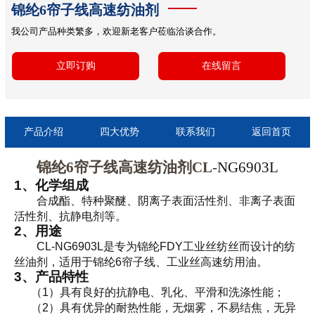
锦纶6帘子线高速纺油剂
我公司产品种类繁多，欢迎新老客户莅临洽谈合作。
立即订购
在线留言
产品介绍
四大优势
联系我们
返回首页
锦纶6帘子线高速纺油剂CL-
NG6903L
1
、化学组成
合成酯、特种聚醚、阴离子表面活性剂、非离子表面
活性剂、抗静电剂等。
2
、用途
CL-NG6903L
是专为锦纶
FDY
工业丝纺丝而设计的纺
丝油剂，适用于锦纶
6
帘子线、工业丝高速纺用油。
3
、产品特性
（
1
）具有良好的抗静电、乳化、平滑和洗涤性能；
（
2
）具有优异的耐热性能，无烟雾，不易结焦，无异